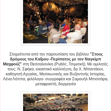
Στιγμιότυπα από την παρουσίαση του βιβλίου
"Στους
δρόμους του Καΐρου -Περίπατος με τον Ναγκίμπ
Μαχφούζ"
στη Θεσσαλονίκη (Public, Τσιμισκή). Με ομιλητές
τους: Ν. Σφήκα, εικαστικό καλλιτέχνη, δρ Χ. Μπαντάουι,
καθηγητή Αρχαίας, Μεσαιωνικής και Βυζαντινής Ιστορίας,
Λένα Λόππα, φιλόλογο- συγγραφέα και Σαμουήλ Μπισσάρα,
μεταφραστή, διερμηνέα