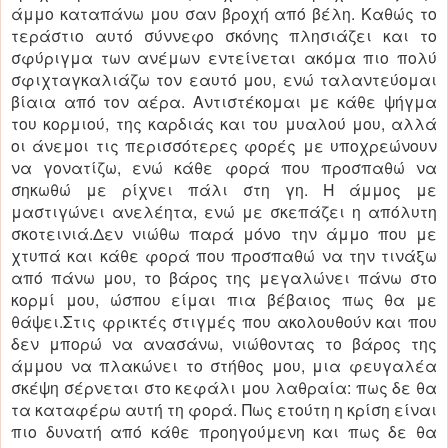
άμμο καταπάνω μου σαν βροχή από βέλη. Καθώς το
τεράστιο αυτό σύννεφο σκόνης πλησιάζει και το
σφύριγμα των ανέμων εντείνεται ακόμα πιο πολύ
σφιχταγκαλιάζω τον εαυτό μου, ενώ ταλαντεύομαι
βίαια από τον αέρα. Αντιστέκομαι με κάθε ψήγμα
του κορμιού, της καρδιάς και του μυαλού μου, αλλά
οι άνεμοι τις περισσότερες φορές με υποχρεώνουν
να γονατίζω, ενώ κάθε φορά που προσπαθώ να
σηκωθώ με ρίχνει πάλι στη γη. Η άμμος με
μαστιγώνει ανελέητα, ενώ με σκεπάζει η απόλυτη
σκοτεινιά.Δεν νιώθω παρά μόνο την άμμο που με
χτυπά και κάθε φορά που προσπαθώ να την τινάξω
από πάνω μου, το βάρος της μεγαλώνει πάνω στο
κορμί μου, ώσπου είμαι πια βέβαιος πως θα με
θάψει.Στις φρικτές στιγμές που ακολουθούν και που
δεν μπορώ να ανασάνω, νιώθοντας το βάρος της
άμμου να πλακώνει το στήθος μου, μια φευγαλέα
σκέψη σέρνεται στο κεφάλι μου λαθραία: πως δε θα
τα καταφέρω αυτή τη φορά. Πως ετούτη η κρίση είναι
πιο δυνατή από κάθε προηγούμενη και πως δε θα