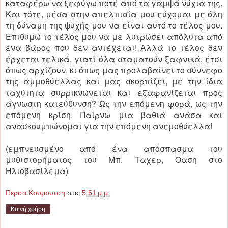
καταφέρω να ξεφύγω ποτέ από τα γαμψά νύχια της.
Και τότε, μέσα στην απελπισία μου εύχομαι με όλη
τη δύναμη της ψυχής μου να είναι αυτό το τέλος μου.
Επιθυμώ το τέλος μου να με λυτρώσει απόλυτα από
ένα βάρος που δεν αντέχεται! Αλλά το τέλος δεν
έρχεται τελικά, γιατί όλα σταματούν ξαφνικά, έτσι
όπως αρχίζουν, κι όπως μας προλαβαίνει το σύννεφο
της αμμοθύελλας και μας σκορπίζει, με την ίδια
ταχύτητα συρρικνώνεται και εξαφανίζεται προς
άγνωστη κατεύθυνση? Ως την επόμενη φορά, ως την
επόμενη κρίση. Παίρνω μια βαθιά ανάσα και
ανασκουμπώνομαι για την επόμενη ανεμοθύελλα!
(εμπνευσμένο από ένα απόσπασμα του
μυθιστορήματος του Μπ. Ταχερ, Όαση στο
Ηλιοβασίλεμα)
Περσα Κουμουτση
στις
5:51 μ.μ.
Κοινή χρήση